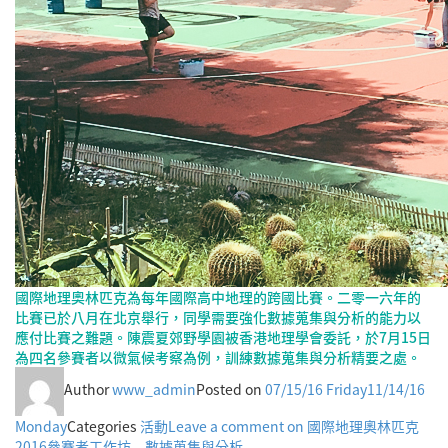
國際地理奧林匹克為每年國際高中地理的跨國比賽。二零一六年的
比賽已於八月在北京舉行，同學需要強化數據蒐集與分析的能力以
應付比賽之難題。陳震夏郊野學園被香港地理學會委託，於7月15日
為四名參賽者以微氣候考察為例，訓練數據蒐集與分析精要之處。
Author
www_admin
Posted on
07/15/16 Friday
11/14/16
Monday
Categories
活動
Leave a comment
on 國際地理奧林匹克
2016參賽者工作坊 – 數據蒐集與分析