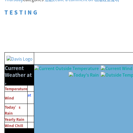
TESTING
Current
Weather at
,
Temperature
at
Wind
Today’s
Rain
Yearly Rain
Wind Chill