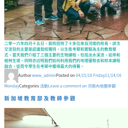
二零一六年四月十五日，我校招待了十多位來自河南的校長。該次
交流目的主要是認識我校獨特，以生態考察和實驗為主的教育模
式。當天我們介紹了三個主要的生物課程，包括淡水溪流，岩岸和
樹林生境。同時亦説明我們如何利用我們的地理優勢去和校本課程
融合，從而令學生在考察中獲得最大的得著。
Author
www_admin
Posted on
04/15/16 Friday
11/14/16
Monday
Categories
活動
Leave a comment
on 河南內地團參觀
新加坡教育部及教師參觀