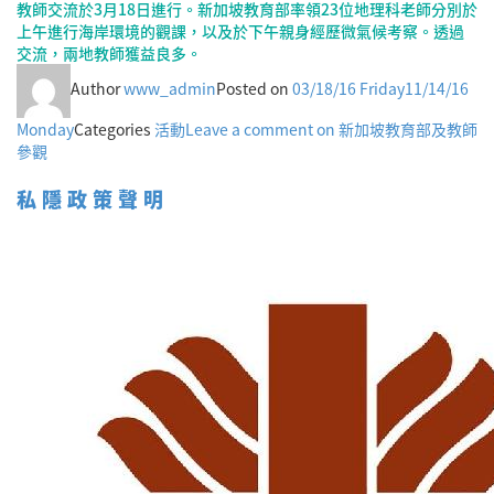
教師交流於3月18日進行。新加坡教育部率領23位地理科老師分別於
上午進行海岸環境的觀課，以及於下午親身經歷微氣候考察。透過
交流，兩地教師獲益良多。
Author
www_admin
Posted on
03/18/16 Friday
11/14/16
Monday
Categories
活動
Leave a comment
on 新加坡教育部及教師
參觀
私隱政策聲明