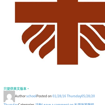
只提供英文版本。
Author
school
Posted on
01/28/16 Thursday
05/28/20
Thursday
Categories
活動
Leave a comment
on 私隱政策聲明