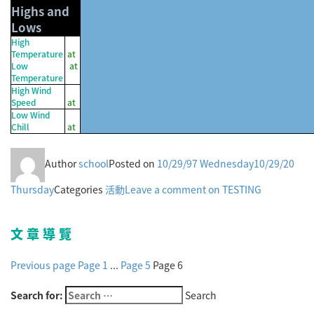
Highs and
Lows
High
Temperature
at
Low
at
Temperature
High Wind
Speed
at
Low Wind
Chill
at
Author
school
Posted on
10/29/97 Wednesday
10/29/20
Thursday
Categories
活動
Leave a comment
on TESTING
文章導覽
Previous page
Page
1
...
Page
5
Page
6
Search for:
Search