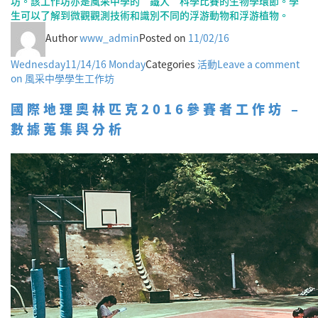
坊。該工作坊亦是風采中學的“鐵人”科學比賽的生物學環節。學
生可以了解到微觀觀測技術和識別不同的浮游動物和浮游植物。
Author
www_admin
Posted on
11/02/16
Wednesday
11/14/16 Monday
Categories
活動
Leave a comment
on 風采中學學生工作坊
國際地理奧林匹克2016參賽者工作坊 –
數據蒐集與分析