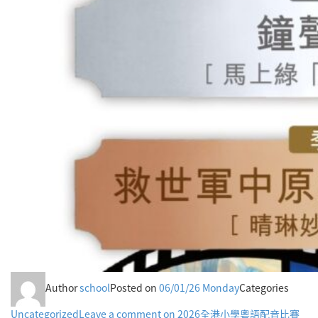
Author
school
Posted on
06/01/26 Monday
Categories
Uncategorized
Leave a comment
on 2026全港小學粵語配音比賽