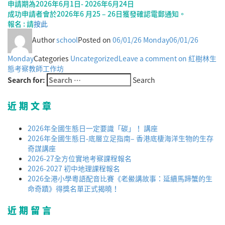
申請期為2026年6月1日- 2026年6月24日
成功申請者會於2026年6 月25 – 26日獲發確認電郵通知。
報名 : 請
按此
Author
school
Posted on
06/01/26 Monday
06/01/26
Monday
Categories
Uncategorized
Leave a comment
on 紅樹林生
態考察教師工作坊
Search for:
Search
近期文章
2026年全國生態日一定要識「碳」！ 講座
2026年全國生態日-底層立足指南– 香港底棲海洋生物的生存
奇謀講座
2026-27全方位實地考察課程報名
2026-2027 初中地理課程報名
2026全港小學粵語配音比賽《老鱟講故事：延續馬蹄蟹的生
命奇蹟》得獎名單正式揭曉！
近期留言