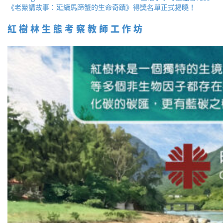
《老鱟講故事：延續馬蹄蟹的生命奇蹟》得獎名單正式揭曉！
紅樹林生態考察教師工作坊