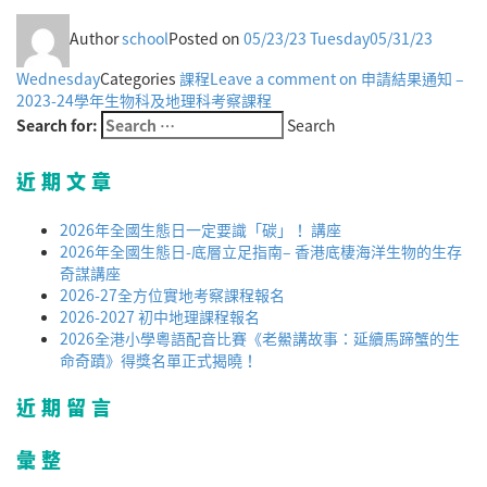
Author
school
Posted on
05/23/23 Tuesday
05/31/23
Wednesday
Categories
課程
Leave a comment
on 申請結果通知 –
2023-24學年生物科及地理科考察課程
Search for:
Search
近期文章
2026年全國生態日一定要識「碳」！ 講座
2026年全國生態日-底層立足指南– 香港底棲海洋生物的生存
奇謀講座
2026-27全方位實地考察課程報名
2026-2027 初中地理課程報名
2026全港小學粵語配音比賽《老鱟講故事：延續馬蹄蟹的生
命奇蹟》得獎名單正式揭曉！
近期留言
彙整