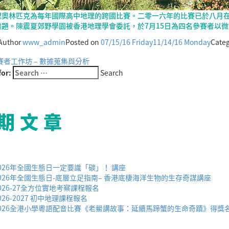
理奧林匹克為每年國際高中地理的跨國比賽。二零一六年的比賽已於八月
難題。陳震夏郊野學園被香港地理學會委託，於7月15日為四名參賽者以
Author
www_admin
Posted on
07/15/16 Friday
11/14/16 Monday
Categ
參賽者工作坊 – 數據蒐集與分析
for:
Search
期文章
026年全國生態日一定要識「碳」！ 講座
026年全國生態日-底層立足指南– 香港底棲海洋生物的生存奇謀講座
026-27全方位實地考察課程報名
026-2027 初中地理課程報名
026全港小學粵語配音比賽《老鱟講故事：延續馬蹄蟹的生命奇蹟》得獎