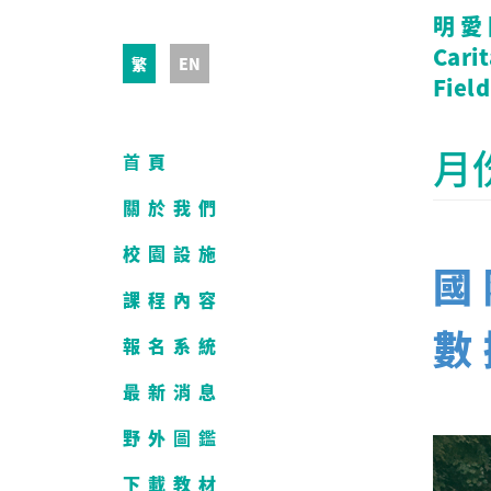
明愛
Cari
繁
EN
Field
月
首頁
關於我們
校園設施
國
課程內容
數
報名系統
最新消息
野外圖鑑
下載教材