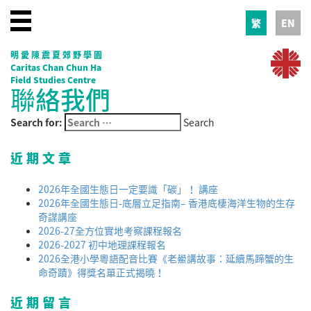
繁
EN
明愛陳震夏郊野學園
Caritas Chan Chun Ha
Field Studies Centre
聯絡我們
Search for:
Search
近期文章
2026年全國生態日一定要識「碳」！ 講座
2026年全國生態日-底層立足指南– 香港底棲海洋生物的生存
奇謀講座
2026-27全方位實地考察課程報名
2026-2027 初中地理課程報名
2026全港小學粵語配音比賽《老鱟講故事：延續馬蹄蟹的生
命奇蹟》得獎名單正式揭曉！
近期留言