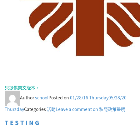
只提供英文版本。
Author
school
Posted on
01/28/16 Thursday
05/28/20
Thursday
Categories
活動
Leave a comment
on 私隱政策聲明
TESTING