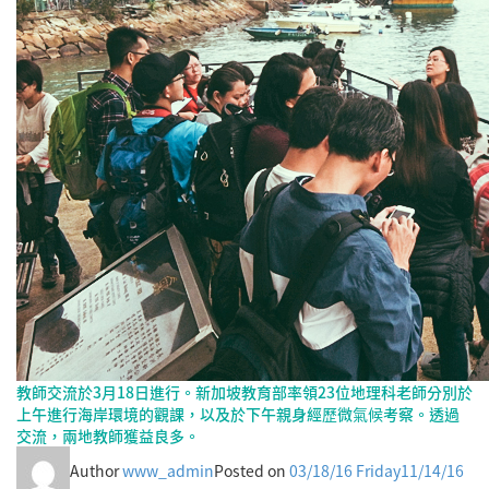
教師交流於3月18日進行。新加坡教育部率領23位地理科老師分別於
上午進行海岸環境的觀課，以及於下午親身經歷微氣候考察。透過
交流，兩地教師獲益良多。
Author
www_admin
Posted on
03/18/16 Friday
11/14/16