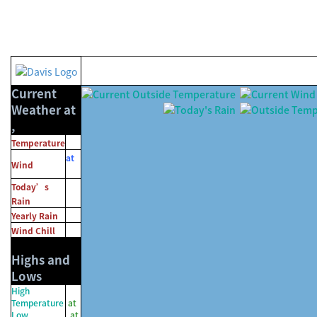
Current
Weather at
,
Temperature
at
Wind
Today’s
Rain
Yearly Rain
Wind Chill
Highs and
Lows
High
Temperature
at
Low
at