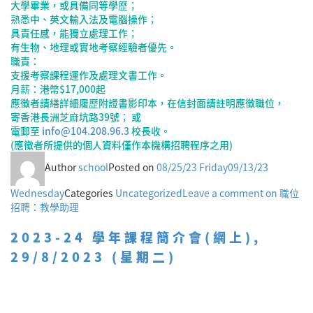
大學畢業，或具備同等學歷；
熟悉中、英文輸入法及電腦操作；
具責任感，能獨立處理工作；
有生物、地理或實地考察經驗者優先。
職責：
支援考察課程運作及處理文書工作。
月薪：港幣$17,000起
應徵者請繕詳細履歷附證書影印本，在信封面請註明應徵職位，
寄香港長洲芝麻坑路39號； 或
電郵至
info@104.208.96.3
校長收。
(應徵者所提供的個人資料僅作本機構招聘程序之用)
Author
school
Posted on
08/25/23 Friday
09/13/23
Wednesday
Categories
Uncategorized
Leave a comment
on 職位
招聘：教學助理
2023-24 學年課程簡介會(網上),
29/8/2023 (星期二)