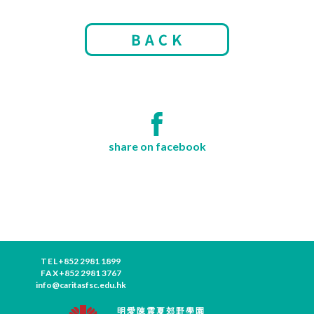
share on facebook
TEL
+852 2981 1899
FAX
+852 2981 3767
info@caritasfsc.edu.hk
明愛陳震夏郊野學園