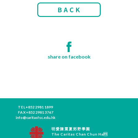
share on facebook
TEL
+852 2981 1899
FAX
+852 2981 3767
info@caritasfsc.edu.hk
明愛陳震夏郊野學園
The Caritas Chan Chun Ha