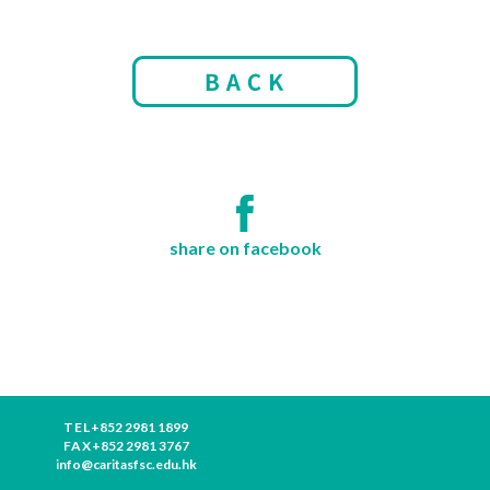
share on facebook
TEL
+852 2981 1899
FAX
+852 2981 3767
info@caritasfsc.edu.hk