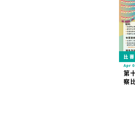
比
Apr 0
第
察