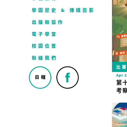
學園歷史 & 傳媒剪影
出版和協作
電子學習
校園位置
聯絡我們
比
Apr 2
第
考