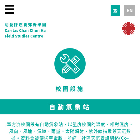
繁
EN
明愛陳震夏郊野學園
Caritas Chan Chun Ha
Field Studies Centre
校園設施
自動氣象站
聖方濟校園設有自動氣象站，以量度校園的溫度、相對濕度、
風向、風速、氣壓、雨量、太陽輻射、紫外線指數等天氣數
據。資料會被傳送至電腦，並經「社區天氣資訊網絡(Co-