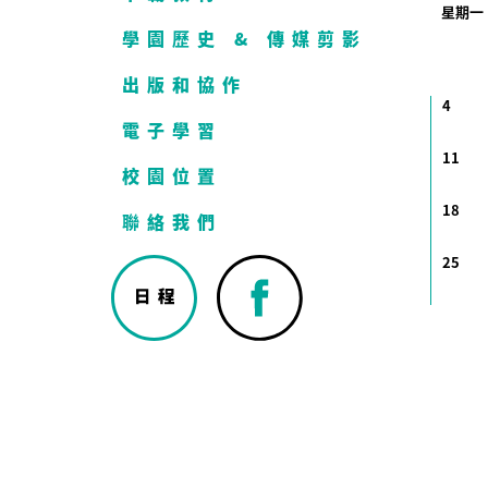
星期一
學園歷史 & 傳媒剪影
出版和協作
4
電子學習
11
校園位置
18
聯絡我們
25