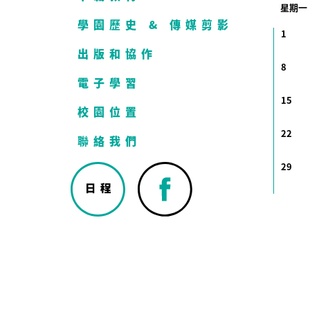
星期一
學園歷史 & 傳媒剪影
1
出版和協作
8
電子學習
15
校園位置
22
聯絡我們
29