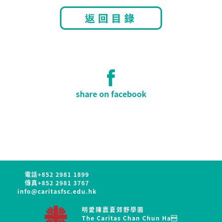
share on facebook
電話
+852 2981 1899
傳真
+852 2981 3767
info@caritasfsc.edu.hk
明愛陳震夏郊野學園
The Caritas Chan Chun Ha