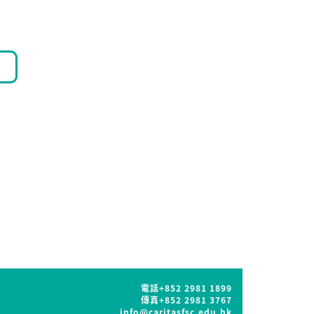
電話
+852 2981 1899
傳真
+852 2981 3767
info@caritasfsc.edu.hk