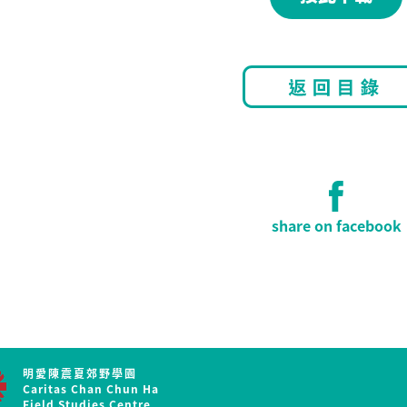
share on facebook
明愛陳震夏郊野學園
Caritas Chan Chun Ha
Field Studies Centre