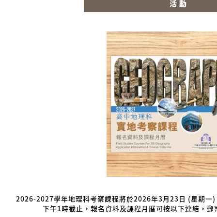
活動
2026-2027
學年地理科考察課程將於
2026
年
3
月
23
日
(
星期一
下午
1
時截止，
報名資料及課程月曆可按以下連結，
郵