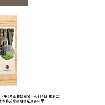
)
下午
1
時正開始報名，
4
月
14
日
(
星期二
)
寄本將於今星期發送至各中學。