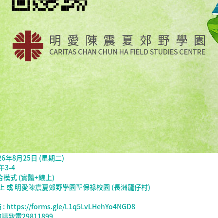
26年8月25日 (星期二)
午3-4
合模式 (實體+線上)
線上 或 明愛陳震夏郊野學園聖保祿校園 (長洲龍仔村)
 https://forms.gle/L1q5LvLHehYo4NGD8
請致電29811899