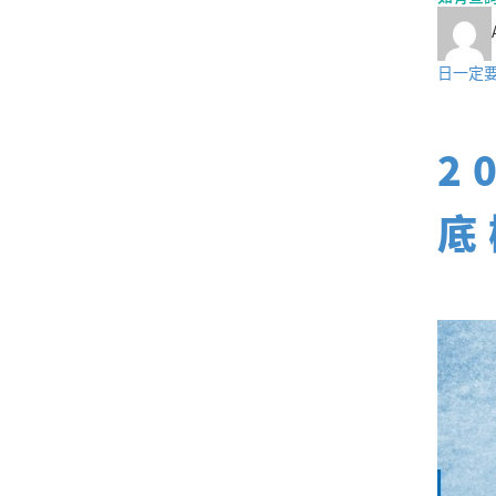
日一定要
2
底