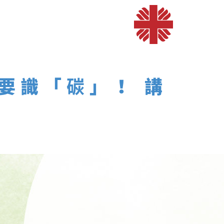
定要識「碳」！ 講