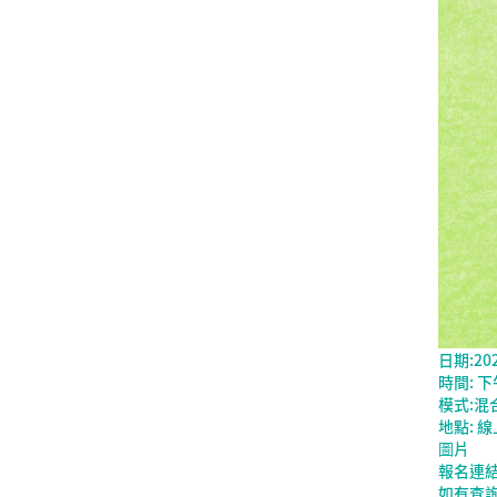
日期:20
時間: 下
模式:混
地點: 
圖片
報名連結 :
如有查詢